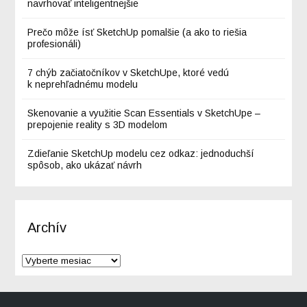
navrhovať inteligentnejšie
Prečo môže ísť SketchUp pomalšie (a ako to riešia
profesionáli)
7 chýb začiatočníkov v SketchUpe, ktoré vedú
k neprehľadnému modelu
Skenovanie a využitie Scan Essentials v SketchUpe –
prepojenie reality s 3D modelom
Zdieľanie SketchUp modelu cez odkaz: jednoduchší
spôsob, ako ukázať návrh
Archív