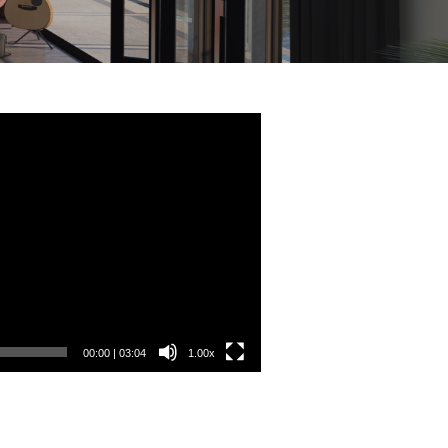
00:00
|
03:04
1.00x