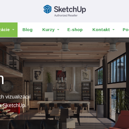
zácie
Blog
Kurzy
E-shop
Kontakt
Po
m
h vizualizácií
ia SketchUp.