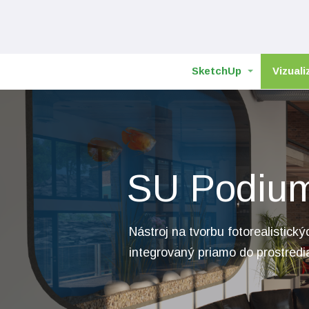
SketchUp
Vizuali
SU Podiu
Nástroj na tvorbu fotorealistickýc
integrovaný priamo do prostred