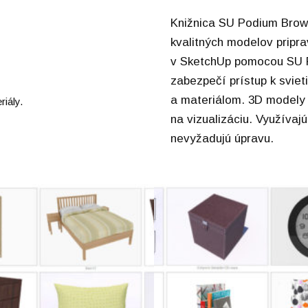
Knižnica SU Podium Brows
kvalitných modelov pripra
v SketchUp pomocou SU 
zabezpečí prístup k sviet
a materiálom. 3D modely
riály.
na vizualizáciu. Využívajú
nevyžadujú úpravu.