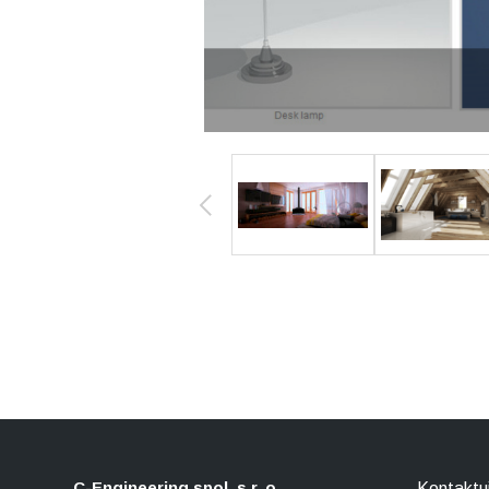
C-Engineering spol. s r. o.
Kontaktu