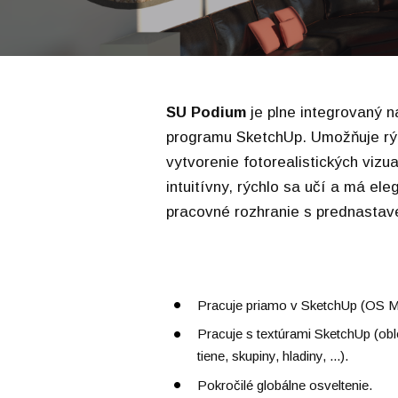
SU Podium
je plne integrovaný n
programu SketchUp. Umožňuje rý
vytvorenie fotorealistických vizual
intuitívny, rýchlo sa učí a má el
pracovné rozhranie s prednasta
Pracuje priamo v SketchUp (OS 
Pracuje s textúrami SketchUp (oblo
tiene, skupiny, hladiny, ...).
Pokročilé globálne osveltenie.