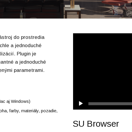
Video
ástroj do prostredia
prehrávač
chle a jednoduché
izácií. Plugin je
egantné a jednoduché
venými parametrami.
Mac aj Windows)
ha, farby, materiály, pozadie,
SU Browser