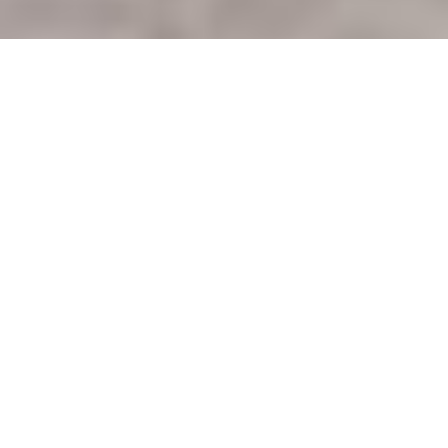
SketchUp - Váš kreatívny
partner
pre 3D modelovanie
SketchUp je
intuitívny
a
ľahko ovládateľný program
pre 3D modelovanie
, ktorý je ideálny pre širokú škálu
používateľov - od architektov a dizajnérov, až
po študentov a hobby nadšencov.