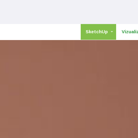
SketchUp
Vizuali