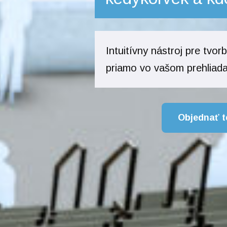
Intuitívny nástroj pre tvo
priamo vo vašom prehliada
Objednať t