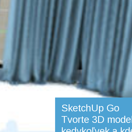
SketchUp Go
Tvorte 3D mode
kedykoľvek a kd