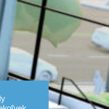
ly
ekoľvek