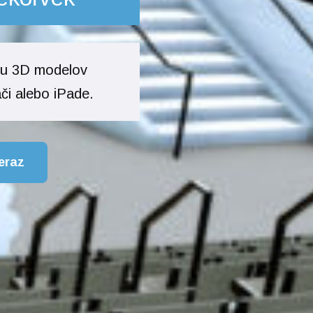
rbu 3D modelov
či alebo iPade.
eraz