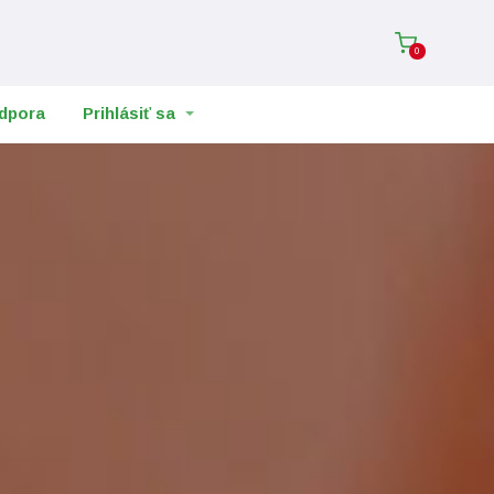
0
dpora
Prihlásiť sa