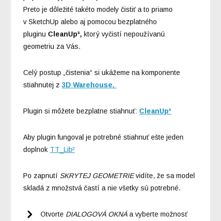
Preto je dôležité takéto modely čistiť a to priamo
v SketchUp alebo aj pomocou bezplatného
pluginu
CleanUp³,
ktorý vyčistí nepoužívanú
geometriu za Vás.
Celý postup „čistenia“ si ukážeme na komponente
stiahnutej z
3D Warehouse.
Plugin si môžete bezplatne stiahnuť:
CleanUp³
Aby plugin fungoval je potrebné stiahnuť ešte jeden
doplnok
TT_Lib²
Po zapnutí
SKRYTEJ GEOMETRIE
vidíte, že sa model
skladá z množstvá častí a nie všetky sú potrebné.
Otvorte
DIALOGOVÁ OKNÁ
a vyberte možnosť