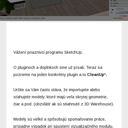
Vážení priaznivci programu SketchUp.
O pluginoch a doplnkoch sme už písali. Teraz sa
pozrieme na jeden konkrétny plugin a to
CleanUp³.
Určite sa Vám často stáva, že importujete alebo
sťahujete modely, ktoré majú veľa skrytej geometrie,
čiar a pod. (obzvlášť ak sú stiahnuté z 3D Warehouse).
Modely sú veľké a spôsobujú spomaľovanie práce,
prípadne výpadok pri spustení vizualizačného modulu.