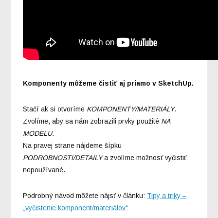
Komponenty môžeme čistiť aj priamo v SketchUp.
Stačí ak si otvoríme
KOMPONENTY/MATERIÁLY
.
Zvolíme, aby sa nám zobrazili prvky použité
NA
MODELU
.
Na pravej strane nájdeme šípku
PODROBNOSTI/DETAILY
a zvolíme možnosť vyčistiť
nepoužívané.
Podrobný návod môžete nájsť v článku:
Tipy a triky –
„vyčistenie komponent/materiálov“