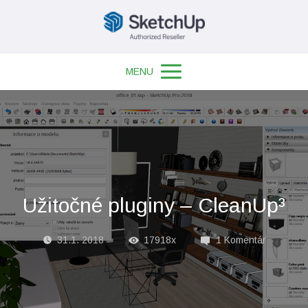
MENU
Užitočné pluginy – CleanUp³
31.1. 2018
17918x
1 Komentár