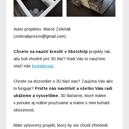
Autor projektov: Maroš Zeleňák
(zelenakpresov@gmail.com).
Chcete sa naučiť kresliť v SketchUp
projekty tak,
aby boli vhodné pre 3D tlač? Radi Vás to naučíme,
stačí nás
kontaktovať
.
Chcete sa dozvedieť o 3D tlači viac? Zaujíma Vás ako
to funguje?
Príďte nás navštíviť a všetko Vám radi
ukážeme a vysvetlíme
. 3D tlačiarne, ktoré máme
v ponuke aj reálne používame a máme s nimi bohaté
skúsenosti.
Máte vytvorený projekt, ktorý by ste chceli zhmotnili