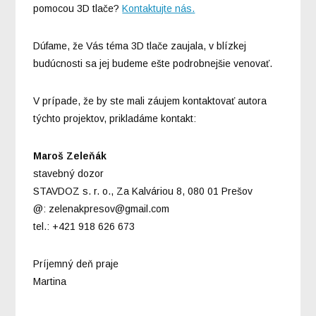
pomocou 3D tlače?
Kontaktujte nás.
Dúfame, že Vás téma 3D tlače zaujala, v blízkej
budúcnosti sa jej budeme ešte podrobnejšie venovať.
V prípade, že by ste mali záujem kontaktovať autora
týchto projektov, prikladáme kontakt:
Maroš Zeleňák
stavebný dozor
STAVDOZ s. r. o., Za Kalváriou 8, 080 01 Prešov
@: zelenakpresov@gmail.com
tel.: +421 918 626 673
Príjemný deň praje
Martina