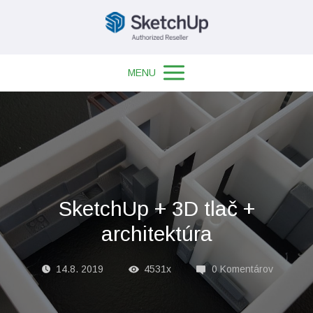
MENU
SketchUp + 3D tlač +
architektúra
14.8. 2019
4531x
0 Komentárov