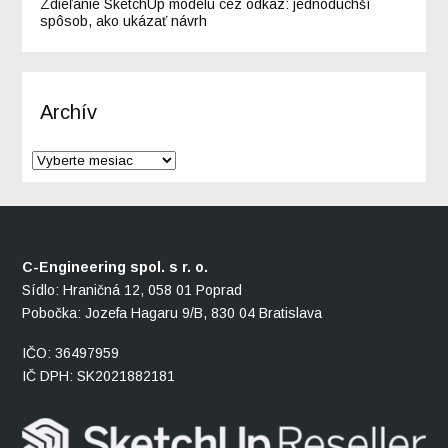
Zdieľanie SketchUp modelu cez odkaz: jednoduchší
spôsob, ako ukázať návrh
Archív
C-Engineering spol. s r. o.
Sídlo: Hraničná 12, 058 01 Poprad
Pobočka: Jozefa Hagaru 9/B, 830 04 Bratislava
IČO: 36497959
IČ DPH: SK2021882181