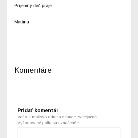
Príjemný deň praje
Martina
Komentáre
Pridať komentár
Vaša e-mailová adresa nebude zverejnená.
Vyžadované polia sú označené
*