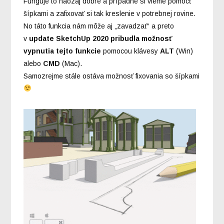
Funguje to naozaj dobre a prípadne si vieme pomôcť
šípkami a zafixovať si tak kreslenie v potrebnej rovine.
No táto funkcia nám môže aj „zavadzať“ a preto
v
update SketchUp 2020 pribudla možnosť
vypnutia tejto funkcie
pomocou klávesy
ALT
(Win)
alebo
CMD
(Mac).
Samozrejme stále ostáva možnosť fixovania so šípkami