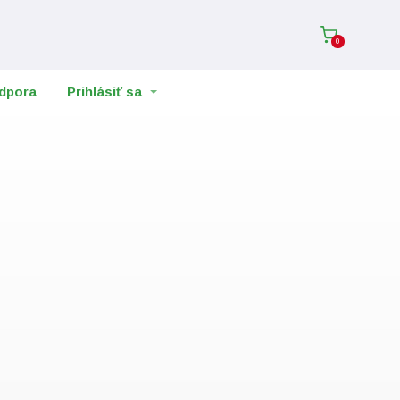
0
dpora
Prihlásiť sa