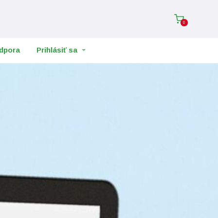
0
dpora
Prihlásiť sa