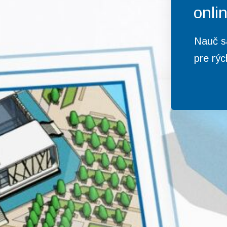
onli
Nauč s
pre rýc