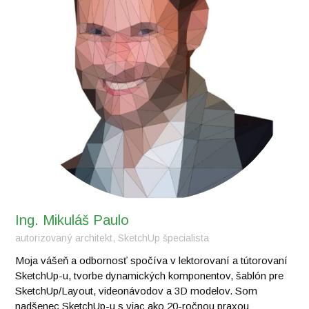
Ing. Mikuláš Paulo
autorizovaný architekt, SketchUp špecialista
Moja vášeň a odbornosť spočíva v lektorovaní a tútorovaní
SketchUp-u, tvorbe dynamických komponentov, šablón pre
SketchUp/Layout, videonávodov a 3D modelov. Som
nadšenec SketchUp-u s viac ako 20-ročnou praxou