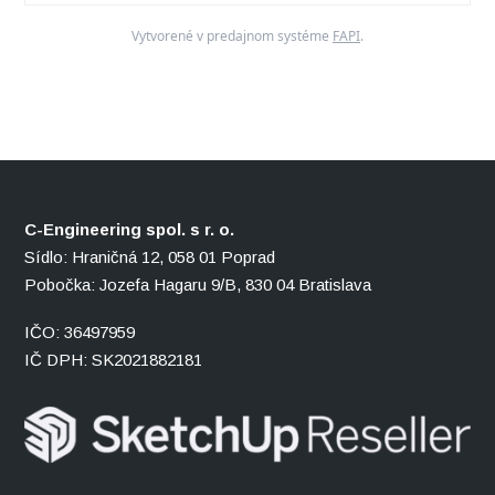
Vytvorené v predajnom systéme
FAPI
.
C-Engineering spol. s r. o.
Sídlo: Hraničná 12, 058 01 Poprad
Pobočka: Jozefa Hagaru 9/B, 830 04 Bratislava
IČO: 36497959
IČ DPH: SK2021882181