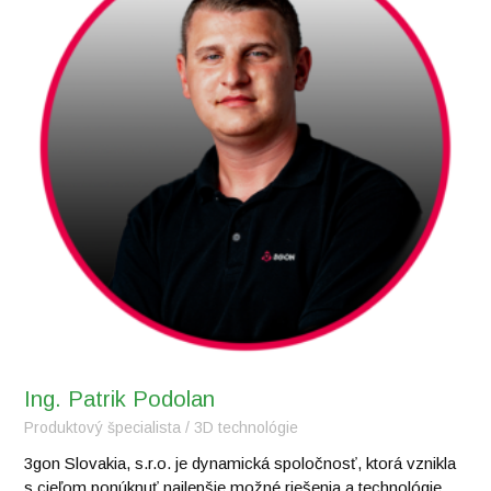
Ing. Patrik Podolan
Produktový špecialista / 3D technológie
3gon Slovakia, s.r.o. je dynamická spoločnosť, ktorá vznikla
s cieľom ponúknuť najlepšie možné riešenia a technológie