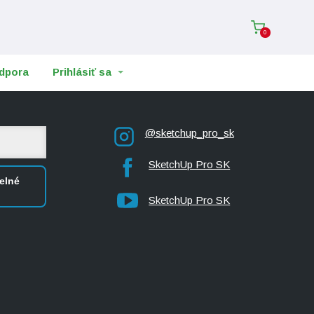
0
dpora
Prihlásiť sa
@sketchup_pro_sk
SketchUp Pro SK
elné
SketchUp Pro SK